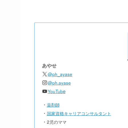
あやせ
@ph_ayase
@ph.ayase
e
YouTub
・
薬剤師
・
国家資格キャリアコンサルタント
・
2児のママ