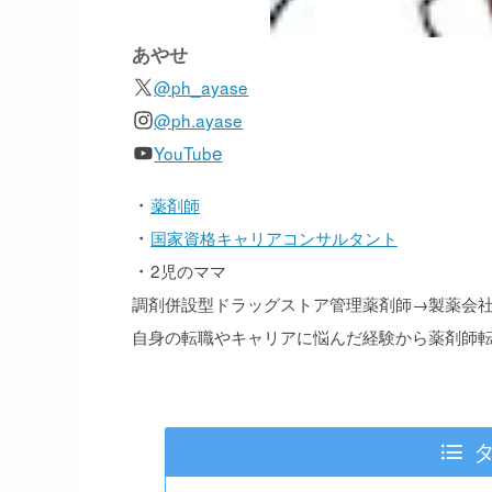
あやせ
@ph_ayase
@ph.ayase
e
YouTub
・
薬剤師
・
国家資格キャリアコンサルタント
・
2児のママ
調剤併設型ドラッグストア管理薬剤師→製薬会
自身の転職やキャリアに悩んだ経験から薬剤師