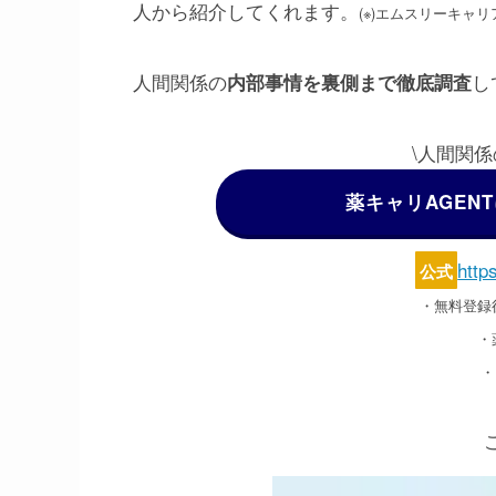
人から紹介してくれます。
(※)エムスリーキャ
人間関係の
し
内部事情を裏側まで徹底調査
\人間関
薬キャリAGEN
http
公式
・無料登録
・
・