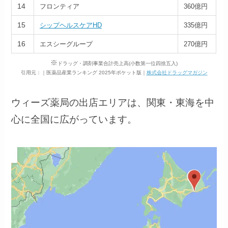
14
フロンティア
360億円
15
シップヘルスケアHD
335億円
16
エスシーグループ
270億円
※
ドラッグ・調剤事業合計売上高(小数第一位四捨五入)
引用元：｜医薬品産業ランキング 2025年ポケット版｜
株式会社ドラッグマガジン
ウィーズ薬局の出店エリアは、関東・東海を中
心に全国に広がっています。