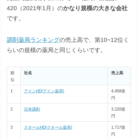
420（2021年1月）の
かなり規模の大きな会社
です。
調剤薬局ランキング
の売上高で、第10~12位く
らいの規模の薬局と同じくらいです。
順
社名
売上高
位
1
アインHD(アイン薬局)
4,458億
円
2
日本調剤
3,220
億
円
3
クオールHD(クオール薬局)
1,717億
円