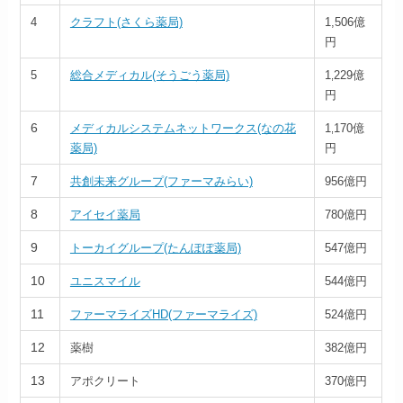
4
クラフト(さくら薬局)
1,506億
円
5
総合メディカル(そうごう薬局)
1
229億
,
円
6
メディカルシステムネットワークス(なの花
1
170億
,
薬局)
円
7
共創未来グループ(ファーマみらい)
956億円
8
アイセイ薬局
780億円
9
トーカイグループ(たんぽぽ薬局)
547億円
10
ユニスマイル
544億円
11
ファーマライズHD(ファーマライズ)
524億円
12
薬樹
382億円
13
アポクリート
370億円