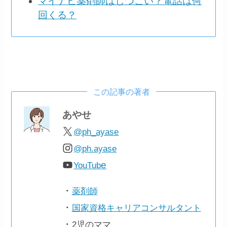
マイナビ薬剤師はしつこい？電話は何
回くる？
この記事の著者
あやせ
@ph_ayase
@ph.ayase
e
YouTub
・
薬剤師
・
国家資格キャリアコンサルタント
・
2児のママ